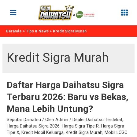
Lewati
ke
Main
konten
Menu
Beranda
Tips & News
Kredit Sigra Murah
Kredit Sigra Murah
Daftar Harga Daihatsu Sigra
Terbaru 2026: Baru vs Bekas,
Mana Lebih Untung?
Seputar Daihatsu
/ Oleh
Admin
/
Dealer Daihatsu Terdekat
,
Harga Daihatsu Sigra 2026
,
Harga Sigra Tipe R
,
Harga Sigra
Tipe X
,
Kredit Mobil Keluarga
,
Kredit Sigra Murah
,
Mobil LCGC