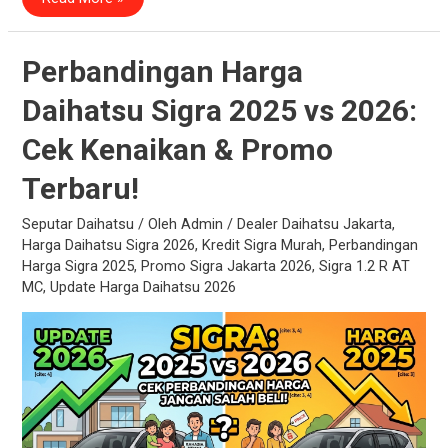
Harga
Daihatsu
Sigra
Terbaru
2026:
Perbandingan Harga
Baru
vs
Daihatsu Sigra 2025 vs 2026:
Bekas,
Mana
Lebih
Cek Kenaikan & Promo
Untung?
Terbaru!
Seputar Daihatsu
/ Oleh
Admin
/
Dealer Daihatsu Jakarta
,
Harga Daihatsu Sigra 2026
,
Kredit Sigra Murah
,
Perbandingan
Harga Sigra 2025
,
Promo Sigra Jakarta 2026
,
Sigra 1.2 R AT
MC
,
Update Harga Daihatsu 2026