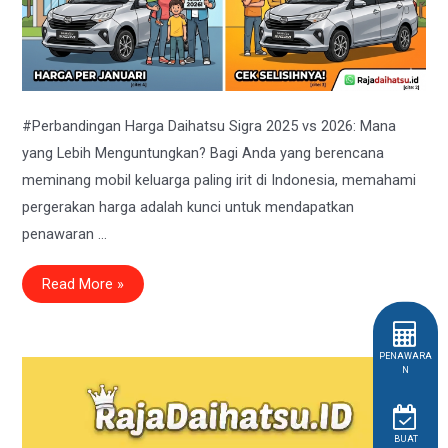
#Perbandingan Harga Daihatsu Sigra 2025 vs 2026: Mana
yang Lebih Menguntungkan? Bagi Anda yang berencana
meminang mobil keluarga paling irit di Indonesia, memahami
pergerakan harga adalah kunci untuk mendapatkan
penawaran …
Perbandingan
Read More »
Harga
Daihatsu
Sigra
2025
vs
PENAWARA
2026:
N
Cek
Kenaikan
&
Promo
Terbaru!
BUAT