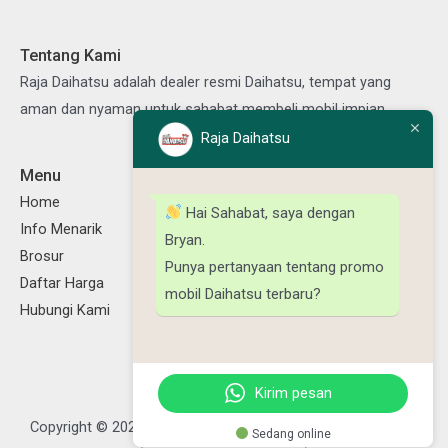
Tentang Kami
Raja Daihatsu adalah dealer resmi Daihatsu, tempat yang
aman dan nyaman untuk sahabat membeli mobil impian.
Raja Daihatsu
Menu
Ikuti Kami
Facebook
Instagram
TikTok
YouTube
Home
Hai Sahabat, saya dengan
Info Menarik
Bryan.
Brosur
Punya pertanyaan tentang promo
Daftar Harga
mobil Daihatsu terbaru?
Hubungi Kami
Kirim pesan
Copyright © 2026 Raja Daihatsu, Powered by Daya Daihatsu
Sedang online