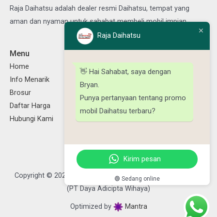
Raja Daihatsu adalah dealer resmi Daihatsu, tempat yang
aman dan nyaman untuk sahabat membeli mobil impian.
Raja Daihatsu
Menu
Ikuti Kami
Home
👋 Hai Sahabat, saya dengan
Info Menarik
Bryan.
Brosur
Punya pertanyaan tentang promo
Daftar Harga
mobil Daihatsu terbaru?
Hubungi Kami
Kirim pesan
Copyright © 2026 Raja Daihatsu, Powered by Daya Daihatsu
🟢 Sedang online
(PT Daya Adicipta Wihaya)
Optimized by
Mantra