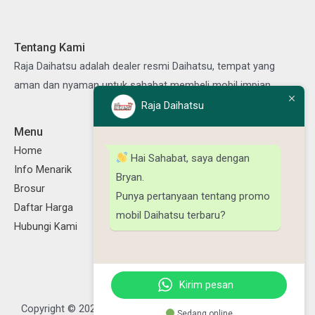
Tentang Kami
Raja Daihatsu adalah dealer resmi Daihatsu, tempat yang
aman dan nyaman untuk sahabat membeli mobil impian.
Raja Daihatsu
Menu
Ikuti Kami
Facebook
Instagram
TikTok
YouTube
Home
Hai Sahabat, saya dengan
Info Menarik
Bryan.
Brosur
Punya pertanyaan tentang promo
Daftar Harga
mobil Daihatsu terbaru?
Hubungi Kami
Kirim pesan
Copyright © 2026 Raja Daihatsu, Powered by Daya Daihatsu
Sedang online