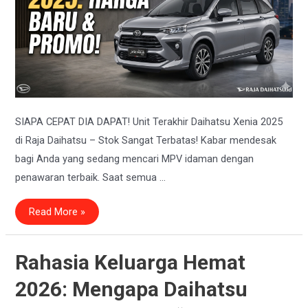
SIAPA CEPAT DIA DAPAT! Unit Terakhir Daihatsu Xenia 2025
di Raja Daihatsu – Stok Sangat Terbatas! ​Kabar mendesak
bagi Anda yang sedang mencari MPV idaman dengan
penawaran terbaik. Saat semua …
Sisa
Read More »
Stok
Xenia
2025
Terbatas!
Buruan
Rahasia Keluarga Hemat
Rebut
Sebelum
2026: Mengapa Daihatsu
Kehabisan