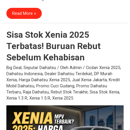
Daftar
Read More »
Harga
Daihatsu
Sigra
Terbaru
2026:
Sisa Stok Xenia 2025
Baru
vs
Terbatas! Buruan Rebut
Bekas,
Mana
Lebih
Sebelum Kehabisan
Untung?
Big Deal
,
Seputar Daihatsu
/ Oleh
Admin
/
Cicilan Xenia 2025
,
Daihatsu Indonesia
,
Dealer Daihatsu Terdekat
,
DP Murah
Xenia
,
Harga Daihatsu Xenia 2025
,
Jual Xenia Jakarta
,
Kredit
Mobil Daihatsu
,
Promo Cuci Gudang
,
Promo Daihatsu
Terbaru
,
Raja Daihatsu
,
Rebut Stok Terakhir
,
Sisa Stok Xenia
,
Xenia 1.3 R
,
Xenia 1.5 R
,
Xenia 2025