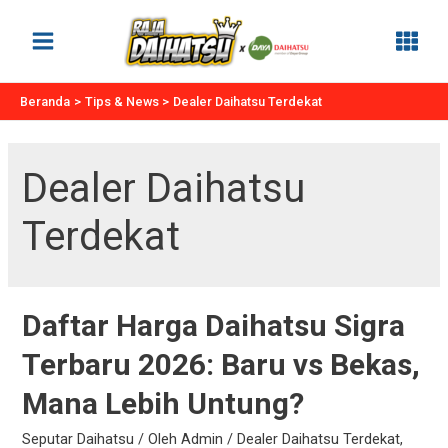
Lewati
ke
Main
konten
Menu
Beranda
Tips & News
Dealer Daihatsu Terdekat
Dealer Daihatsu
Terdekat
Daftar Harga Daihatsu Sigra
Terbaru 2026: Baru vs Bekas,
Mana Lebih Untung?
Seputar Daihatsu
/ Oleh
Admin
/
Dealer Daihatsu Terdekat
,