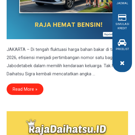
JADWAL
SIMULASI
KREDIT
JAKARTA – Di tengah fluktuasi harga bahan bakar di tahun
PRICELIST
2026, efisiensi menjadi pertimbangan nomor satu bagi warga
Jabodetabek dalam memilih kendaraan keluarga. Tak heran,
Daihatsu Sigra kembali mencatatkan angka …
Rahasia
Read More »
Keluarga
Hemat
2026:
Mengapa
Daihatsu
Sigra
Masih
Jadi
“Raja”
Jalanan
Jakarta?