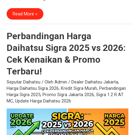
Daftar
Read More »
Harga
Daihatsu
Sigra
Terbaru
2026:
Perbandingan Harga
Baru
vs
Daihatsu Sigra 2025 vs 2026:
Bekas,
Mana
Lebih
Cek Kenaikan & Promo
Untung?
Terbaru!
Seputar Daihatsu
/ Oleh
Admin
/
Dealer Daihatsu Jakarta
,
Harga Daihatsu Sigra 2026
,
Kredit Sigra Murah
,
Perbandingan
Harga Sigra 2025
,
Promo Sigra Jakarta 2026
,
Sigra 1.2 R AT
MC
,
Update Harga Daihatsu 2026