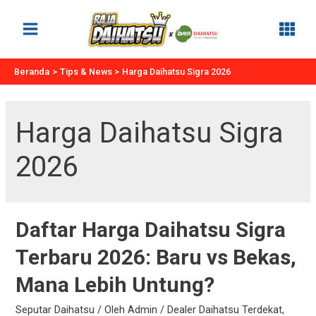
Lewati
ke
Main
konten
Menu
Beranda
Tips & News
Harga Daihatsu Sigra 2026
Harga Daihatsu Sigra
2026
Daftar Harga Daihatsu Sigra
Terbaru 2026: Baru vs Bekas,
Mana Lebih Untung?
Seputar Daihatsu
/ Oleh
Admin
/
Dealer Daihatsu Terdekat
,