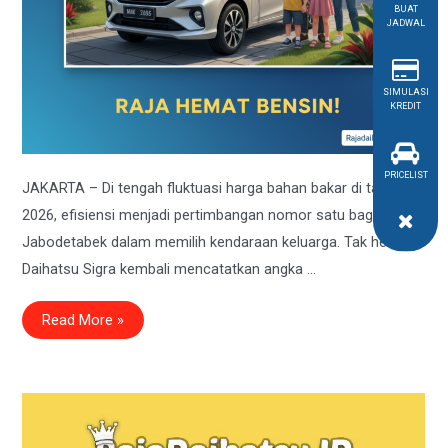
BUAT
JADWAL
SIMULASI
KREDIT
PRICELIST
JAKARTA – Di tengah fluktuasi harga bahan bakar di tahun
2026, efisiensi menjadi pertimbangan nomor satu bagi warga
Jabodetabek dalam memilih kendaraan keluarga. Tak heran,
Daihatsu Sigra kembali mencatatkan angka …
Rahasia
Read More »
Keluarga
Hemat
2026:
Mengapa
Daihatsu
Sigra
Masih
Jadi
“Raja”