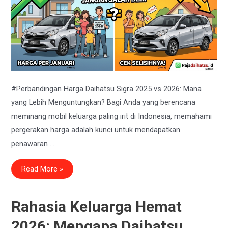
#Perbandingan Harga Daihatsu Sigra 2025 vs 2026: Mana
yang Lebih Menguntungkan? Bagi Anda yang berencana
meminang mobil keluarga paling irit di Indonesia, memahami
pergerakan harga adalah kunci untuk mendapatkan
penawaran …
Perbandingan
Read More »
Harga
Daihatsu
Sigra
2025
vs
Rahasia Keluarga Hemat
2026:
Cek
2026: Mengapa Daihatsu
Kenaikan