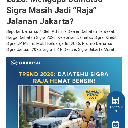
&
Promo
Sigra Masih Jadi “Raja”
Terbaru!
Jalanan Jakarta?
Seputar Daihatsu
/ Oleh
Admin
/
Dealer Daihatsu Terdekat
,
Harga Daihatsu Sigra 2026
,
Kelebihan Daihatsu Sigra
,
Kredit
Sigra DP Minim
,
Mobil Keluarga Irit 2026
,
Promo Daihatsu
Sigra Januari 2026
,
Sigra 1.2 R Deluxe
,
Sigra Jakarta Murah
PENAWARA
N