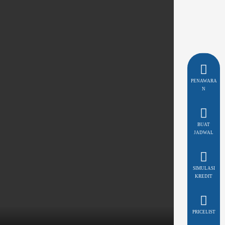
PENAWARA
N
BUAT
JADWAL
SIMULASI
KREDIT
PRICELIST