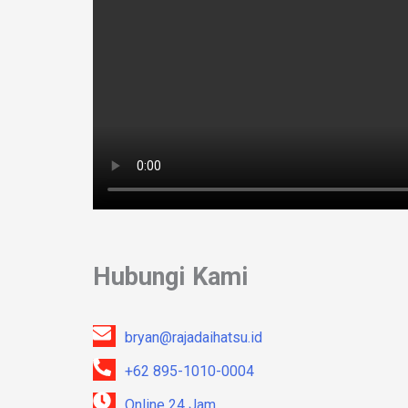
Hubungi Kami
bryan@rajadaihatsu.id
+62 895-1010-0004
Online 24 Jam