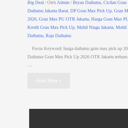
Big Deal
/ Oleh
Admin
/
Bryan Daihatsu
,
Cicilan Gran
Daihatsu Jakarta Barat
,
DP Gran Max Pick Up
,
Gran M
2026
,
Gran Max PU OTR Jakarta
,
Harga Gran Max P
Kredit Gran Max Pick Up
,
Mobil Niaga Jakarta
,
Mobil 
Daihatsu
,
Raja Daihatsu
Focus Keyword: harga daihatsu gran max pick up 202
Daihatsu Gran Max Pick Up 2026 OTR Jakarta terbaru
…
Harga
Read More »
Daihatsu
Gran
Max
Pick
Up