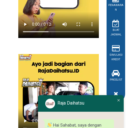
PENAWARA
N
BUAT
JADWAL
SIMULASI
KREDIT
PRICELIST
Raja Daihatsu
Hai Sahabat, saya dengan