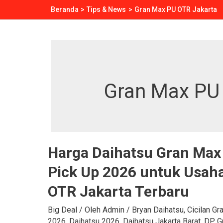
Lewati
Beranda
Tips & News
Gran Max PU OTR Jakarta
ke
konten
Gran Max PU
Harga Daihatsu Gran Max
Pick Up 2026 untuk Usah
OTR Jakarta Terbaru
Big Deal
/ Oleh
Admin
/
Bryan Daihatsu
,
Cicilan Gr
2026
,
Daihatsu 2026
,
Daihatsu Jakarta Barat
,
DP G