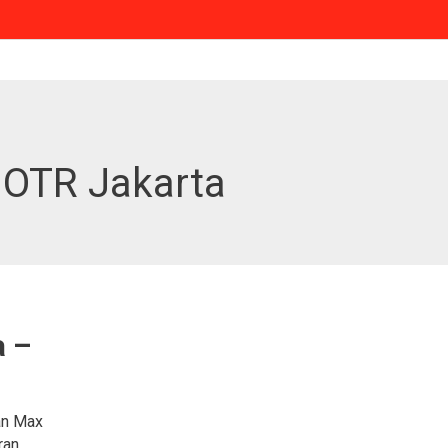
 OTR Jakarta
a –
an Max
ran