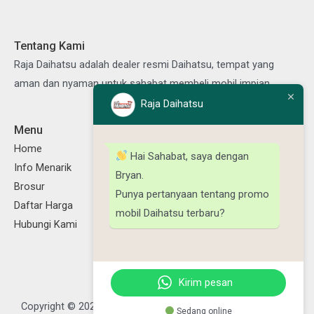
Tentang Kami
Raja Daihatsu adalah dealer resmi Daihatsu, tempat yang
aman dan nyaman untuk sahabat membeli mobil impian.
Raja Daihatsu
Menu
Ikuti Kami
Facebook
Instagram
TikTok
YouTube
Home
Hai Sahabat, saya dengan
Info Menarik
Bryan.
Brosur
Punya pertanyaan tentang promo
Daftar Harga
mobil Daihatsu terbaru?
Hubungi Kami
Kirim pesan
Copyright © 2026 Raja Daihatsu, Powered by Daya Daihatsu
Sedang online