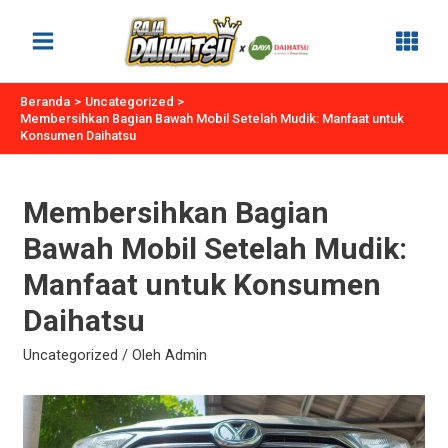
Lewati
ke
Main
konten
Menu
Beranda
Uncategorized
Membersihkan Bagian Bawah Mobil Setelah Mudik: Manfaat untuk
Konsumen Daihatsu
Membersihkan Bagian
Bawah Mobil Setelah Mudik:
Manfaat untuk Konsumen
Daihatsu
Uncategorized
/ Oleh
Admin