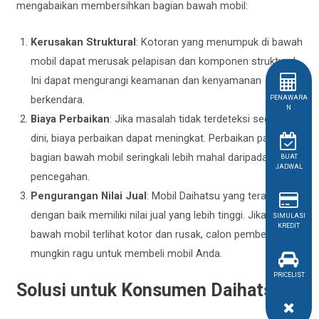
mengabaikan membersihkan bagian bawah mobil:
Kerusakan Struktural
: Kotoran yang menumpuk di bawah
mobil dapat merusak pelapisan dan komponen struktural.
Ini dapat mengurangi keamanan dan kenyamanan
berkendara.
PENAWARA
N
Biaya Perbaikan
: Jika masalah tidak terdeteksi secara
dini, biaya perbaikan dapat meningkat. Perbaikan pada
bagian bawah mobil seringkali lebih mahal daripada
BUAT
JADWAL
pencegahan.
Pengurangan Nilai Jual
: Mobil Daihatsu yang terawat
dengan baik memiliki nilai jual yang lebih tinggi. Jika bagian
SIMULASI
KREDIT
bawah mobil terlihat kotor dan rusak, calon pembeli
mungkin ragu untuk membeli mobil Anda.
PRICELIST
Solusi untuk Konsumen Daihatsu