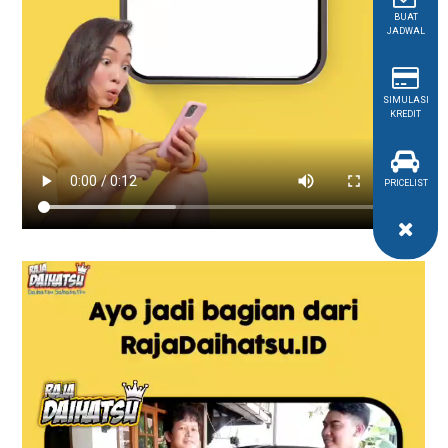
BUAT
JADWAL
SIMULASI
KREDIT
PRICELIST