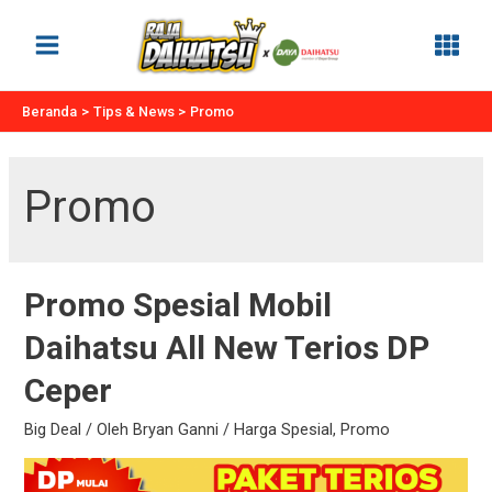
Lewati
ke
Main
konten
Menu
Beranda
Tips & News
Promo
Promo
Promo Spesial Mobil
Daihatsu All New Terios DP
Ceper
Big Deal
/ Oleh
Bryan Ganni
/
Harga Spesial
,
Promo