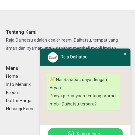
Tentang Kami
Raja Daihatsu adalah dealer resmi Daihatsu, tempat yang
aman dan nyaman untuk sahabat membeli mobil impian.
Raja Daihatsu
Menu
Ikuti Kami
Facebook
Instagram
TikTok
YouTube
Home
Hai Sahabat, saya dengan
Info Menarik
Bryan.
Brosur
Punya pertanyaan tentang promo
Daftar Harga
mobil Daihatsu terbaru?
Hubungi Kami
Kirim pesan