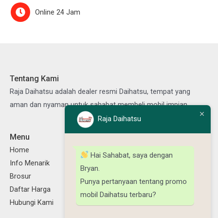
Online 24 Jam
Tentang Kami
Raja Daihatsu adalah dealer resmi Daihatsu, tempat yang
aman dan nyaman untuk sahabat membeli mobil impian.
Raja Daihatsu
Menu
Ikuti Kami
Facebook
Instagram
TikTok
YouTube
Home
Hai Sahabat, saya dengan
Info Menarik
Bryan.
Brosur
Punya pertanyaan tentang promo
Daftar Harga
mobil Daihatsu terbaru?
Hubungi Kami