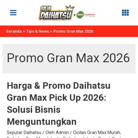
Lewati
ke
Main
konten
Menu
Beranda
Tips & News
Promo Gran Max 2026
Promo Gran Max 2026
Harga & Promo Daihatsu
Gran Max Pick Up 2026:
Solusi Bisnis
Menguntungkan
Seputar Daihatsu
/ Oleh
Admin
/
Cicilan Gran Max Murah
,