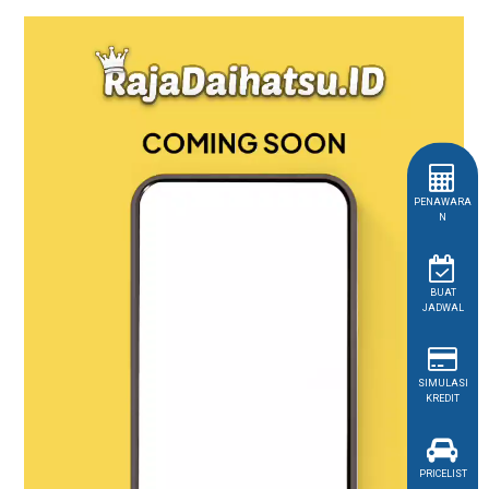
Max
Pick
Up
2026:
Solusi
Bisnis
Menguntungkan
PENAWARA
N
BUAT
JADWAL
SIMULASI
KREDIT
PRICELIST