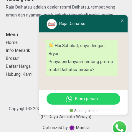
Raja Daihatsu adalah dealer resmi Daihatsu, tempat yang
aman dan nyaman untuk sahabat membeli mobil impian.
Raja Daihatsu
Menu
Ikuti Kami
Facebook
Instagram
TikTok
YouTube
Home
Hai Sahabat, saya dengan
Info Menarik
Bryan.
Brosur
Punya pertanyaan tentang promo
Daftar Harga
mobil Daihatsu terbaru?
Hubungi Kami
Kirim pesan
Copyright © 2026 Raja Daihatsu, Powered by Daya Daihatsu
Sedang online
(PT Daya Adicipta Wihaya)
Optimized by
Mantra