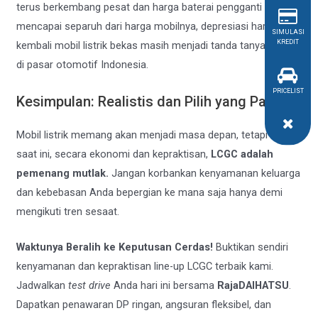
terus berkembang pesat dan harga baterai pengganti bisa
mencapai separuh dari harga mobilnya, depresiasi harga jual
SIMULASI
KREDIT
kembali mobil listrik bekas masih menjadi tanda tanya besar
di pasar otomotif Indonesia.
PRICELIST
Kesimpulan: Realistis dan Pilih yang Pasti!
Mobil listrik memang akan menjadi masa depan, tetapi untuk
saat ini, secara ekonomi dan kepraktisan,
LCGC adalah
pemenang mutlak.
Jangan korbankan kenyamanan keluarga
dan kebebasan Anda bepergian ke mana saja hanya demi
mengikuti tren sesaat.
Waktunya Beralih ke Keputusan Cerdas!
Buktikan sendiri
kenyamanan dan kepraktisan line-up LCGC terbaik kami.
Jadwalkan
test drive
Anda hari ini bersama
RajaDAIHATSU
.
Dapatkan penawaran DP ringan, angsuran fleksibel, dan