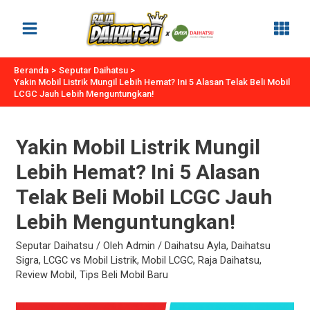
Lewati
ke
Main
konten
Menu
Beranda
Seputar Daihatsu
Yakin Mobil Listrik Mungil Lebih Hemat? Ini 5 Alasan Telak Beli Mobil
LCGC Jauh Lebih Menguntungkan!
Yakin Mobil Listrik Mungil
Lebih Hemat? Ini 5 Alasan
Telak Beli Mobil LCGC Jauh
Lebih Menguntungkan!
Seputar Daihatsu
/ Oleh
Admin
/
Daihatsu Ayla
,
Daihatsu
Sigra
,
LCGC vs Mobil Listrik
,
Mobil LCGC
,
Raja Daihatsu
,
Review Mobil
,
Tips Beli Mobil Baru