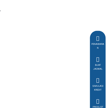
,
PENAWARA
N
BUAT
JADWAL
SIMULASI
KREDIT
PRICELIST