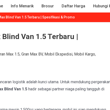
me
Info Menarik
Brosur
Daftar Harga
Hubungi 
ax Blind Van 1.5 Terbaru | Spesifikasi & Promo
Blind Van 1.5 Terbaru |
ran Max 1.5
,
Gran Max BV
,
Mobil Ekspedisi
,
Mobil Kargo
,
lancaran logistik adalah kunci utama. Untuk mendukung pergeraka
x Blind Van 1.5
hadir sebagai partner niaga paling tangguh di
orma mesin 1.500cc yang bertenaga, mobil ini siap mendukung