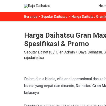
Lewati
Ho
ke
konten
Beranda
Seputar Daihatsu
Harga Daihatsu Gran M
Harga Daihatsu Gran Max 
Spesifikasi & Promo
Seputar Daihatsu
/ Oleh
Admin
/
Daya Daihatsu
,
G
rajadaihatsu
Dalam dunia bisnis, efisiensi operasional dan ke
bisnis yang cepat dan dinamis,
Daihatsu Gran Ma
kelasnya.
Dengan kapasitas ruang kargo yang luas dan perf