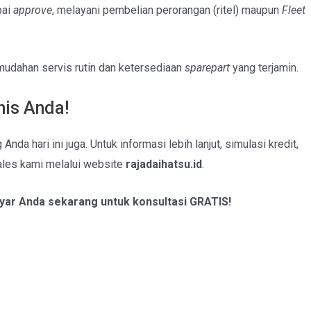
pai
approve
, melayani pembelian perorangan (ritel) maupun
Fleet
udahan servis rutin dan ketersediaan
sparepart
yang terjamin.
nis Anda!
da hari ini juga. Untuk informasi lebih lanjut, simulasi kredit,
ales kami melalui website
rajadaihatsu.id
.
ayar Anda sekarang untuk konsultasi GRATIS!