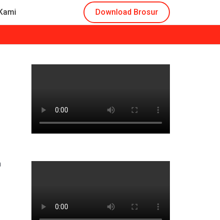
Kami
Download Brosur
n